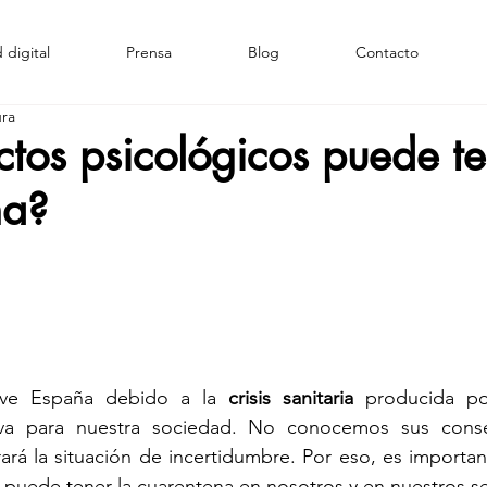
 digital
Prensa
Blog
Contacto
ura
tos psicológicos puede te
na?
ive España debido a la 
crisis sanitaria
 producida po
eva para nuestra sociedad. No conocemos sus conse
rá la situación de incertidumbre. Por eso, es importan
 puede tener la cuarentena en nosotros y en nuestros s