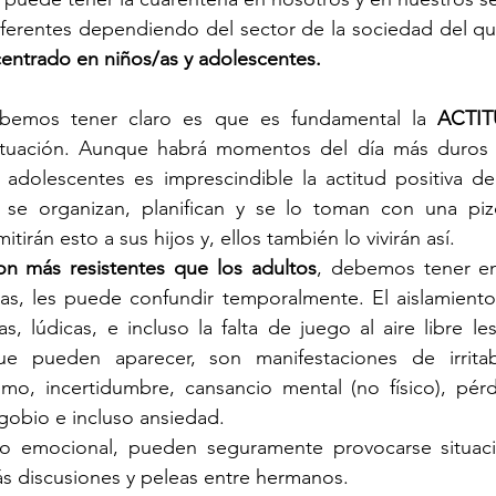
iferentes dependiendo del sector de la sociedad del qu
entrado en niños/as y adolescentes.
bemos tener claro es que es fundamental la 
ACTI
ituación. Aunque habrá momentos del día más duros d
 adolescentes es imprescindible la actitud positiva de
s se organizan, planifican y se lo toman con una pizc
tirán esto a sus hijos y, ellos también lo vivirán así.
on más resistentes que los adultos
, debemos tener en
as, les puede confundir temporalmente. El aislamiento, 
s, lúdicas, e incluso la falta de juego al aire libre le
e pueden aparecer, son manifestaciones de irritabi
ismo, incertidumbre, cansancio mental (no físico), pér
 agobio e incluso ansiedad.
do emocional, pueden seguramente provocarse situaci
ás discusiones y peleas entre hermanos.   