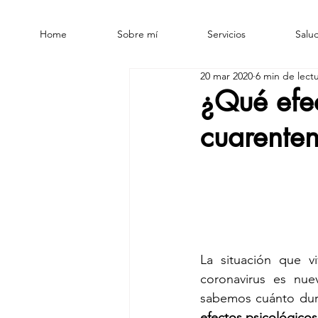
Home
Sobre mí
Servicios
Salud
20 mar 2020
6 min de lect
¿Qué efec
cuarente
La situación que v
coronavirus es nu
sabemos cuánto dura
efectos psicológicos