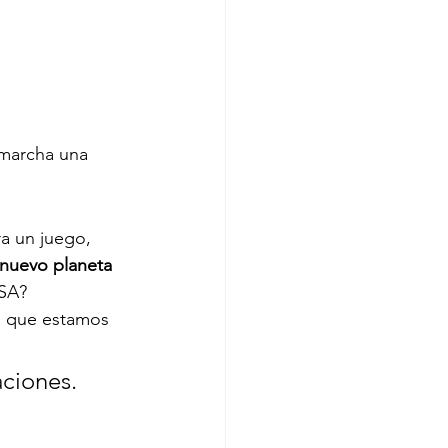
 marcha una 
a un juego, 
nuevo planeta 
ASA?
o que estamos 
aciones. 