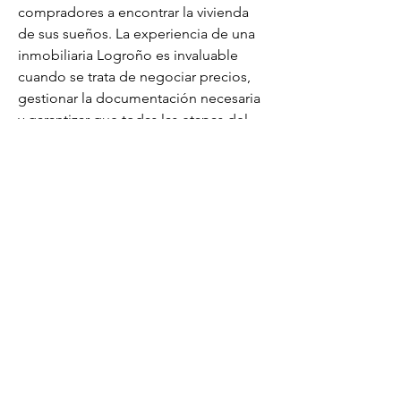
compradores a encontrar la vivienda 
de sus sueños. La experiencia de una 
inmobiliaria Logroño es invaluable 
cuando se trata de negociar precios, 
gestionar la documentación necesaria 
y garantizar que todas las etapas del 
proceso se cumplan conforme a la 
normativa vigente. Además, las 
inmobiliarias en Logroño suelen 
ofrecer una amplia gama de servicios, 
desde la valoración de propiedades 
hasta la gestión de alquileres, lo que 
facilita la vida tanto a propietarios co
Contacto
+34 679 617 104