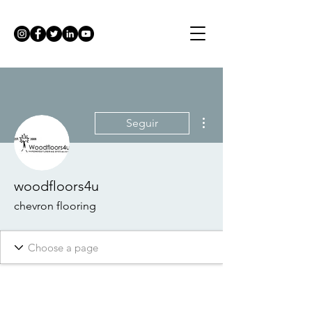
Más acciones
Seguir
woodfloors4u
chevron flooring