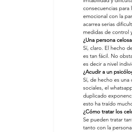
irritabilidad y dificu
consecuencias para l
emocional con la par
acarrea serias dificu
medidas de control 
¿Una persona celos
Sí, claro. El hecho d
es tan fácil. No obst
es decir a nivel indi
¿Acudir a un psicól
Sí, de hecho es una 
sociales, el whatsap
duplicado exponenci
esto ha traído mucho 
¿Cómo tratar los cel
Se pueden tratar tant
tanto con la persona