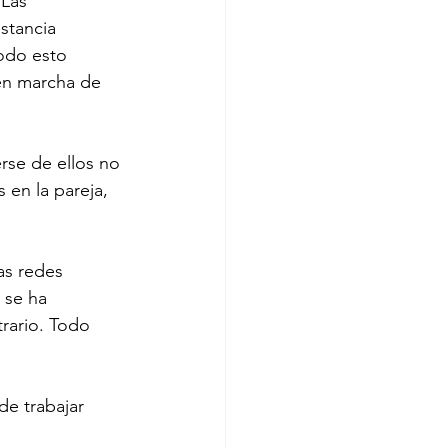
 Las 
stancia 
odo esto 
 en marcha de 
rse de ellos no 
 en la pareja, 
as redes 
 se ha 
rario. Todo 
de trabajar 