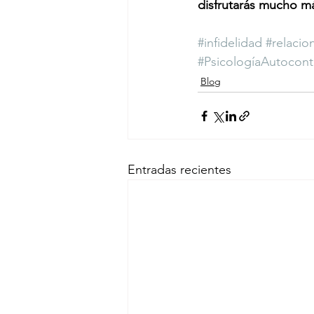
disfrutarás mucho m
#infidelidad
#relacio
#PsicologíaAutocon
Blog
Entradas recientes