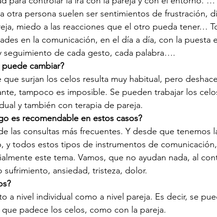
ltad para controlar la ira con la pareja y con el entorno. …
a otra persona suelen ser sentimientos de frustración, di
eja, miedo a las reacciones que el otro pueda tener… T
ltades en la comunicación, en el día a día, con la puesta
y seguimiento de cada gesto, cada palabra….
a puede cambiar?
e que surjan los celos resulta muy habitual, pero deshace
ante, tampoco es imposible. Se pueden trabajar los celos
vidual y también con terapia de pareja.
ogo es recomendable en estos casos? 
de las consultas más frecuentes. Y desde que tenemos l
p, y todos estos tipos de instrumentos de comunicación,
almente este tema. Vamos, que no ayudan nada, al cont
sufrimiento, ansiedad, tristeza, dolor.
os?
o a nivel individual como a nivel pareja. Es decir, se pue
 que padece los celos, como con la pareja.