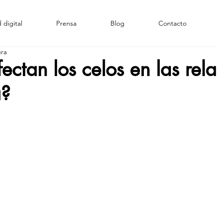
 digital
Prensa
Blog
Contacto
ura
ctan los celos en las rel
a?