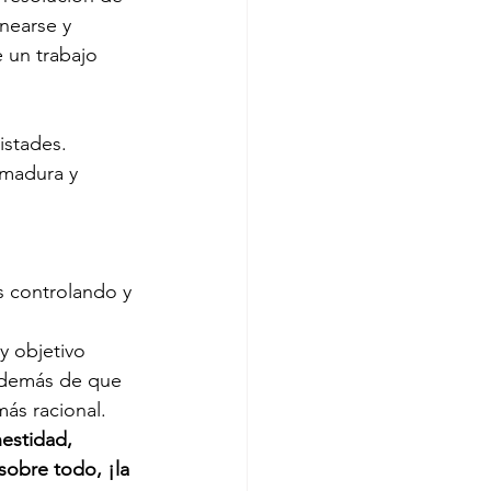
nearse y 
e un trabajo 
istades.
 madura y 
s controlando y 
y objetivo 
 además de que 
ás racional.
estidad, 
sobre todo, ¡la 