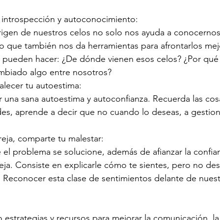
introspección y autoconocimiento:
rigen de nuestros celos no solo nos ayuda a conocernos
o que también nos da herramientas para afrontarlos mej
e pueden hacer: ¿De dónde vienen esos celos? ¿Por qué
ambiado algo entre nosotros?
talecer tu autoestima:
r una sana autoestima y autoconfianza. Recuerda las co
des, aprende a decir que no cuando lo deseas, a gestion
eja, comparte tu malestar:
e el problema se solucione, además de afianzar la confian
eja. Consiste en explicarle cómo te sientes, pero no des
 Reconocer esta clase de sentimientos delante de nuest
o estrategias y recursos para mejorar la comunicación, la