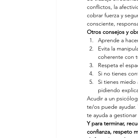
conflictos, la afecti
cobrar fuerza y seguri
consciente, respons
Otros consejos y obs
Aprende a hacer
Evita la manipu
coherente con t
Respeta el espac
Si no tienes con
Si tienes miedo 
pidiendo explica
Acudir a un psicólog
te/os puede ayudar. 
te ayuda a gestionar
Y para terminar, rec
confianza, respeto m