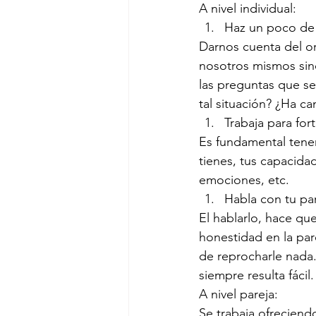
A nivel individual:
Haz un poco de 
Darnos cuenta del o
nosotros mismos sin
las preguntas que s
tal situación? ¿Ha c
Trabaja para for
Es fundamental tene
tienes, tus capacida
emociones, etc.
Habla con tu par
El hablarlo, hace qu
honestidad en la par
de reprocharle nada.
siempre resulta fácil.
A nivel pareja:
Se trabaja ofreciend