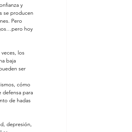
nfianza y 
os se producen 
nes. Pero 
igos…pero hoy 
 veces, los 
na baja 
 pueden ser 
mismos, cómo 
 defensa para 
nto de hadas 
d, depresión, 