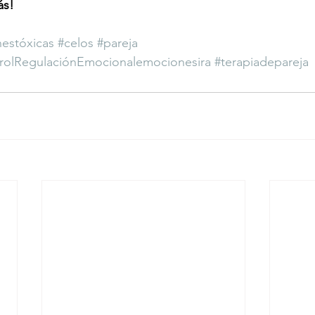
ás!
nestóxicas
#celos
#pareja
trolRegulaciónEmocionalemocionesira
#terapiadepareja