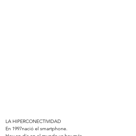
LA HIPERCONECTIVIDAD
En 1997nació el smartphone.
Hoy en día en el mundo ya hay más 