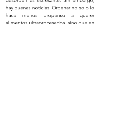
desorden es estresante. Sin embargo, 
hay buenas noticias. Ordenar no solo lo 
hace menos propenso a querer 
alimentos ultraprocesados, sino que en 
realidad puede ayudarte a tomar 
decisiones saludables. Un estudio 
publicado en 
Psychology Science
presentó a las personas opciones de 
alimentos. Las personas que habían 
estado trabajando en un espacio 
organizado tenían dos veces más 
probabilidades de elegir una manzana 
en lugar de una barra de chocolate que 
aquellas que habían estado trabajando 
en un área desordenada.
Dormirás mejor
¿No es más fácil quedarse dormido 
cuando no tienes tareas pendientes en 
tu cerebro? Cuando tu casa, despacho, 